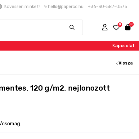
Kövessen minket!
hello@paperco.hu
+36-30-587-0575
Kapcsolat
Vissza
amentes, 120 g/m2, nejlonozott
v/csomag.