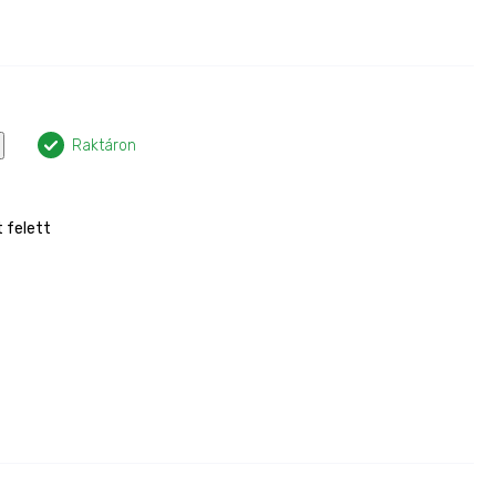
Raktáron
t felett