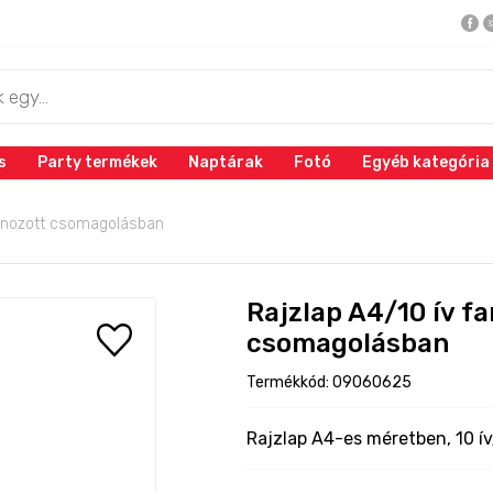
s
Party termékek
Naptárak
Fotó
Egyéb kategória
lonozott csomagolásban
Rajzlap A4/10 ív f
csomagolásban
Termékkód: 09060625
Rajzlap A4-es méretben, 10 í