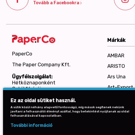
Tovább a Facebookra
Márkák
PaperCo
AMBAR
The Paper Company Kft.
ARISTO
Ars Una
Ügyfélszolgálat:
Hétköznaponként
Art-Export
8-tól 16 óráig
+36 30 587 0575
Baier
Ez az oldal sütiket használ.
BENSIA
A sütik közül néhány alapvető fontosságú, míg mások segítenek nekünk
javítani a felhasználói élményt azáltal, hogy betekintést nyújtanak az oldal
felhasználásával kapcsolatban.
Bi-Office
További információ
Bruynzeel