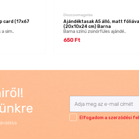
Díszcsomagolás
ip card (17x67
Ajándéktasak A5 álló, matt fóliáva
(20x10x24 cm) Barna
 a sim..
Barna színű zsinórfüles ajándé..
650 Ft
ről!
lünkre
Elfogadom a szerződési fel
jándékba