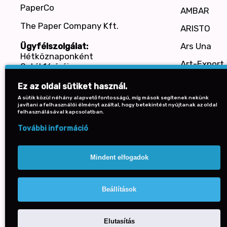
PaperCo
AMBAR
The Paper Company Kft.
ARISTO
Ars Una
Ügyfélszolgálat:
Hétköznaponként
Art-Export
8-tól 16 óráig
+36 30 587 0575
Baier
Ez az oldal sütiket használ.
BENSIA
A sütik közül néhány alapvető fontosságú, míg mások segítenek nekünk
javítani a felhasználói élményt azáltal, hogy betekintést nyújtanak az oldal
felhasználásával kapcsolatban.
Bi-Office
További információ
Bruynzeel
CANSON
Mindent elfogadok
Cardex
CASIO
Beállítások
Elutasítás