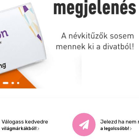
Válogass kedvedre
Jelezd ha nem 
világmárkákból!
a legolcsóbb!