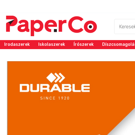
Irodaszerek
Iskolaszerek
Írószerek
Díszcsomagolá