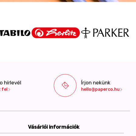
 hírlevél
Írjon nekünk
 fel
hello@paperco.hu
Vásárlói információk