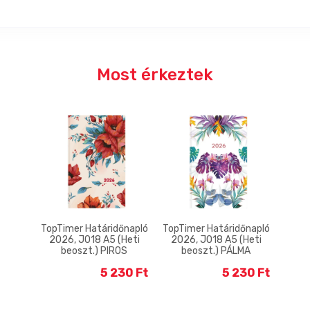
Most érkeztek
79
TopTimer Határidőnapló
TopTimer Határidőnapló
TopTi
026, 4
2026, J018 A5 (Heti
2026, J018 A5 (Heti
202
EJ
beoszt.) PIROS
beoszt.) PÁLMA
be
15 Ft
5 230 Ft
5 230 Ft