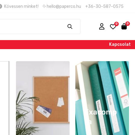
Kövessen minket!
hello@paperco.hu
+36-30-587-0575
Kapcsolat
Exacomp
ta