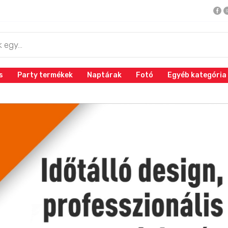
s
Party termékek
Naptárak
Fotó
Egyéb kategória