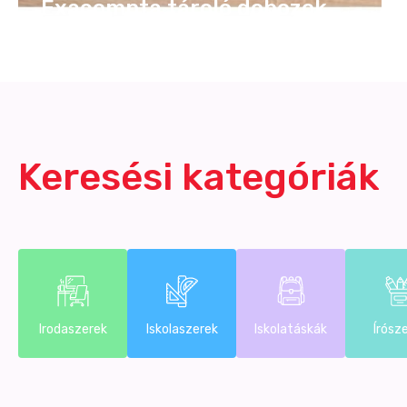
Exacompta tároló dobozok
Keresési kategóriák
Irodaszerek
Iskolaszerek
Iskolatáskák
Írósz