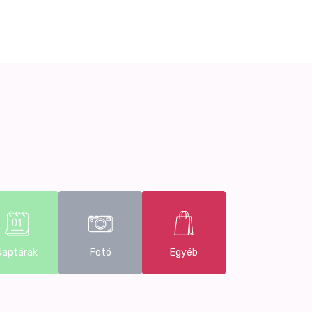
STABILO Swing cool
Naptárak
Fotó
Egyéb