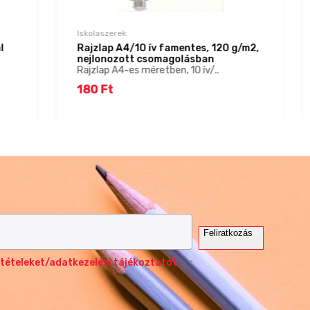
Iskolaszerek
l
Rajzlap A4/10 ív famentes, 120 g/m2,
nejlonozott csomagolásban
Rajzlap A4-es méretben, 10 ív/..
180 Ft
Feliratkozás
tételeket/adatkezelési tájékoztatót