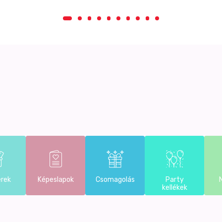
erek
Képeslapok
Csomagolás
Party
kellékek