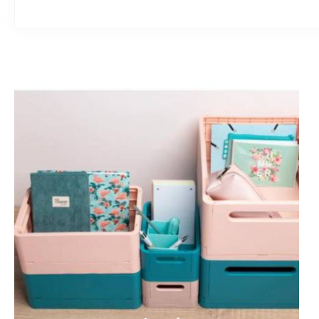
TopTimer T079
TopTimer T0
Speditőrnaptár 2026, 4
Speditőrnaptár 2
HAVI VÁROS FEJ
HAVI ÜRES F
1 915 Ft
1 9