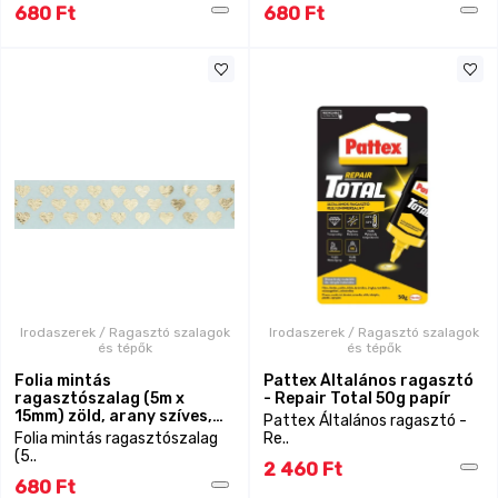
680 Ft
680 Ft
Irodaszerek / Ragasztó szalagok
Irodaszerek / Ragasztó szalagok
és tépők
és tépők
Folia mintás
Pattex Általános ragasztó
ragasztószalag (5m x
- Repair Total 50g papír
15mm) zöld, arany szíves,
Pattex Általános ragasztó -
Washi Tape
Folia mintás ragasztószalag
Re..
(5..
2 460 Ft
680 Ft