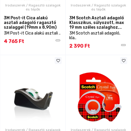
Irodaszerek / Ragasztó szalagok
Irodaszerek / Ragasztó szalagok
és tépők
és tépők
3M Post-it Cica alakú
3M Scotch Asztali adagoló
asztali adagoló ragasztó
Klasszikus, súlyozott, max
szalaggel (19mm x 8,90m)
19 mm széles szalaghoz,
feltöltetlen, fekete színben
3M Post-it Cica alakú asztali ..
3M Scotch asztali adagoló,
kla..
4 765 Ft
2 390 Ft
Irodaszerek / Ragasztó szalagok
Irodaszerek / Ragasztó szalagok