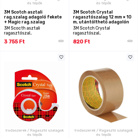
és tépők
és tépők
3M Scotch asztali
3M Scotch Crystal
rag.szalag adagoló fekete
ragasztószalag 12 mm × 10
+ Magic rag.szalag
m, utántölthető adagolón
3M Scocth asztali
3M Scotch Crystal
ragasztószal..
ragasztószal..
3 755 Ft
820 Ft
Irodaszerek / Ragasztó szalagok
Irodaszerek / Ragasztó szalagok
és tépők
és tépők