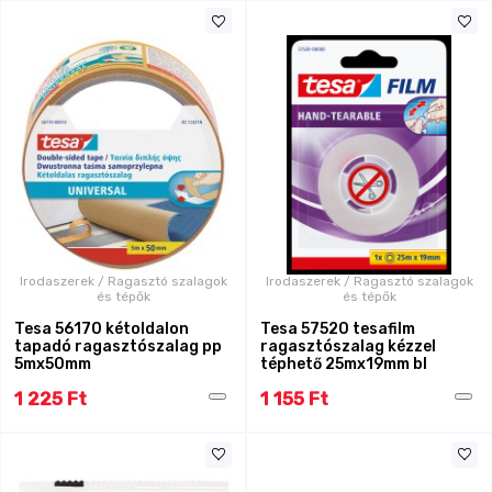
Irodaszerek / Ragasztó szalagok
Irodaszerek / Ragasztó szalagok
és tépők
és tépők
Tesa 56170 kétoldalon
Tesa 57520 tesafilm
tapadó ragasztószalag pp
ragasztószalag kézzel
5mx50mm
téphető 25mx19mm bl
1 225 Ft
1 155 Ft