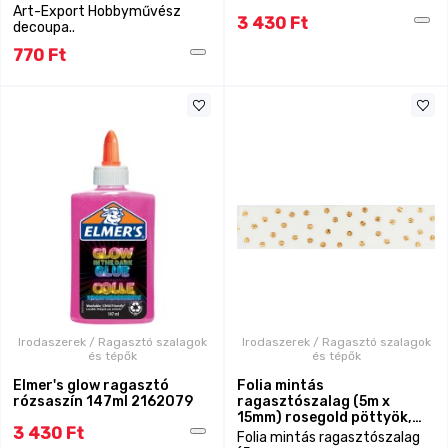
Art-Export Hobbyművész
3 430 Ft
decoupa..
770 Ft
Irodaszerek / Ragasztó szalagok
Irodaszerek / Ragasztó szalagok
és tépők
és tépők
Elmer's glow ragasztó
Folia mintás
rózsaszín 147ml 2162079
ragasztószalag (5m x
15mm) rosegold pöttyök,
3 430 Ft
Washi Tape
Folia mintás ragasztószalag