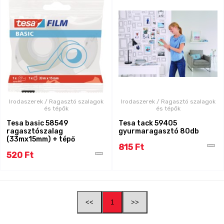
Irodaszerek / Ragasztó szalagok
Irodaszerek / Ragasztó szalagok
és tépők
és tépők
Tesa basic 58549
Tesa tack 59405
ragasztószalag
gyurmaragasztó 80db
(33mx15mm) + tépő
815 Ft
520 Ft
<<
1
>>