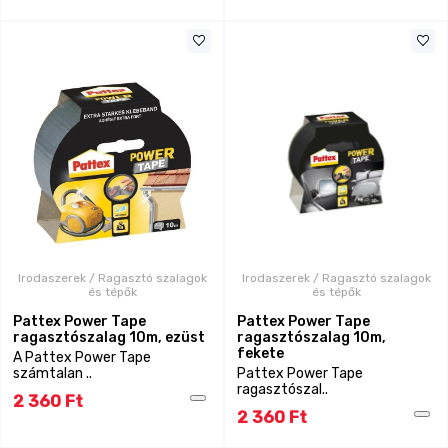
Irodaszerek / Ragasztó szalagok
Irodaszerek / Ragasztó szalagok
és tépők
és tépők
Pattex Power Tape
Pattex Power Tape
ragasztószalag 10m, ezüst
ragasztószalag 10m,
fekete
A Pattex Power Tape
számtalan ..
Pattex Power Tape
ragasztószal..
2 360 Ft
2 360 Ft