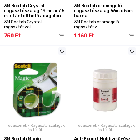
3M Scotch Crystal
3M Scotch csomagoló
ragasztószalag 19 mm × 7,5
ragasztószalag 66m x 5cm,
m, utántölthető adagolón
barna
(régi cikkszám:
3M Scotch Crystal
3M Scotch csomagoló
70071169877)
ragasztószal..
ragasztósz..
750 Ft
1 160 Ft
Irodaszerek / Ragasztó szalagok
Irodaszerek / Ragasztó szalagok
és tépők
és tépők
3M Scotch Magic
Art-Export Hobbyművész