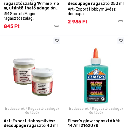
ragasztószalag 19 mm × 7,5
decoupage ragasztó 250 ml
m, utántölthető adagolón
Art-Export Hobbyművész
(régi cikkszám:
3M Scotch Magic
decoupa..
70071169695)
ragasztószalag..
2 985 Ft
845 Ft
Irodaszerek / Ragasztó szalagok
Irodaszerek / Ragasztó szalagok
és tépők
és tépők
Art-Export Hobbyművész
Elmer's glow ragasztó kék
decoupage ragasztó 40 ml
147ml 2162078