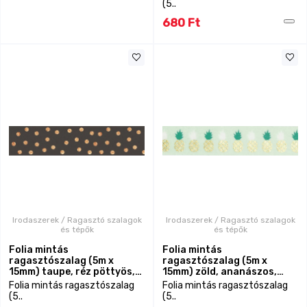
(5..
680 Ft
Irodaszerek / Ragasztó szalagok
Irodaszerek / Ragasztó szalagok
és tépők
és tépők
Folia mintás
Folia mintás
ragasztószalag (5m x
ragasztószalag (5m x
15mm) taupe, réz pöttyös,
15mm) zöld, ananászos,
Washi Tape
Washi Tape
Folia mintás ragasztószalag
Folia mintás ragasztószalag
(5..
(5..