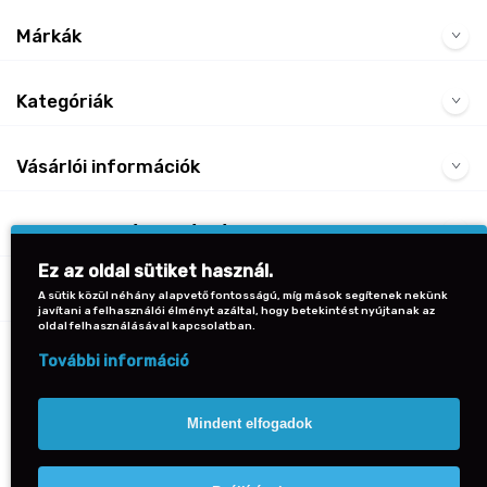
Márkák
Kategóriák
Vásárlói információk
Gyakran Ismételt Kérdések
Ez az oldal sütiket használ.
Kapcsolat
A sütik közül néhány alapvető fontosságú, míg mások segítenek nekünk
javítani a felhasználói élményt azáltal, hogy betekintést nyújtanak az
oldal felhasználásával kapcsolatban.
Vissza a lap tetejére
További információ
Mindent elfogadok