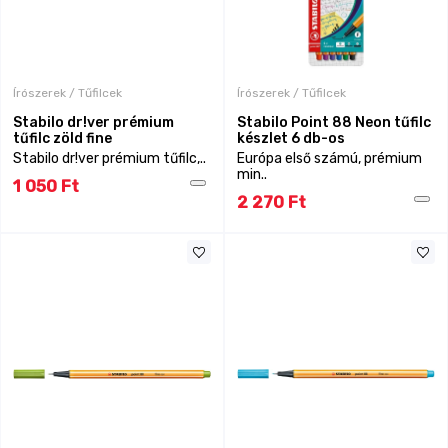
Írószerek / Tűfilcek
Írószerek / Tűfilcek
Stabilo dr!ver prémium
Stabilo Point 88 Neon tűfilc
tűfilc zöld fine
készlet 6 db-os
Stabilo dr!ver prémium tűfilc,..
Európa első számú, prémium
min..
1 050 Ft
2 270 Ft