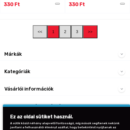
330 Ft
330 Ft
<<
1
2
3
>>
Márkák
Kategóriák
Vásárlói információk
Gyakran Ismételt Kérdések
Ez az oldal sütiket használ.
Kapcsolat
A sütik közül néhány alapvető fontosságú, míg mások segítenek nekünk
javítani a felhasználói élményt azáltal, hogy betekintést nyújtanak az