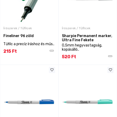
Írószerek / Tűfilcek
Írószerek / Tűfilcek
Fineliner 96 zöld
Sharpie Permanent marker,
Ultra Fine Fekete
Tűfilc a precíz íráshoz és műs..
0,5mm hegyvastagság,
kopásálló..
215 Ft
520 Ft