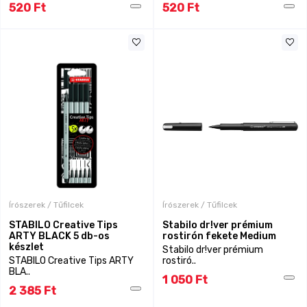
520 Ft
520 Ft
Írószerek / Tűfilcek
Írószerek / Tűfilcek
STABILO Creative Tips
Stabilo dr!ver prémium
ARTY BLACK 5 db-os
rostirón fekete Medium
készlet
Stabilo dr!ver prémium
STABILO Creative Tips ARTY
rostiró..
BLA..
1 050 Ft
2 385 Ft