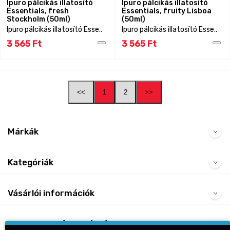
Ipuro pálcikás illatosító
Ipuro pálcikás illatosító
Essentials, fresh
Essentials, fruity Lisboa
Stockholm (50ml)
(50ml)
Ipuro pálcikás illatosító Esse..
Ipuro pálcikás illatosító Esse..
3 565 Ft
3 565 Ft
<<
1
2
>>
Márkák
Kategóriák
Vásárlói információk
Gyakran Ismételt Kérdések