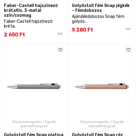
Faber-Castell hajszínező
Golyóstoll fém Snap jégkék
krétafilc, 3-metál
- fémdobozos
szín/csomag
Ajándékdobozos Snap fém
Faber-Castell hajszínező
golyós..
kréta..
5 280 Ft
2 650 Ft
Díszcsomagolás / Egyéb
Díszcsomagolás / Egyéb
ajándéktárgyak
ajándéktárgyak
Golyóstoll fém Snap platina
Golyóstoll fém Snap réz