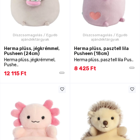
Díszcsomagolás / Egyéb
Díszcsomagolás / Egyéb
ajándéktárgyak
ajándéktárgyak
Herma plüss, jégkrémmel,
Herma plüss, pasztell lila
Pusheen (24cm)
Pusheen (18cm)
Herma plüss, jégkrémmel,
Herma plüss, pasztell lila Pus..
Pushe..
8 425 Ft
12 115 Ft