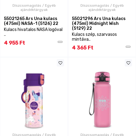
Díszcsomagolás / Egyéb
Díszcsomagolás / Egyéb
ajándéktárgyak
ajándéktárgyak
55021265 Ars Una kulacs
55021296 Ars Una kulacs
(475ml) NASA-1 (5126) 22
(475ml) Midnight Wish
(5129) 22
Kulacs hivatalos NASA logóval
..
Kulacs szép, szarvasos
mintáva..
4 955 Ft
4 365 Ft
Díszcsomagolás / Egyéb
Díszcsomagolás / Egyéb