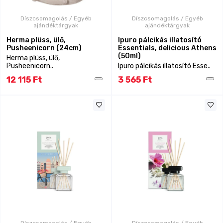
Díszcsomagolás / Egyéb
Díszcsomagolás / Egyéb
ajándéktárgyak
ajándéktárgyak
Herma plüss, ülő,
Ipuro pálcikás illatosító
Pusheenicorn (24cm)
Essentials, delicious Athens
(50ml)
Herma plüss, ülő,
Pusheenicorn..
Ipuro pálcikás illatosító Esse..
12 115 Ft
3 565 Ft
Díszcsomagolás / Egyéb
Díszcsomagolás / Egyéb