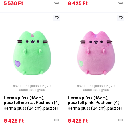
5 530 Ft
8 425 Ft
Díszcsomagolás / Egyéb
Díszcsomagolás / Egyéb
ajándéktárgyak
ajándéktárgyak
Herma plüss (18cm),
Herma plüss (18cm),
pasztell menta, Pusheen (4)
pasztell pink, Pusheen (4)
Herma plüss (24 cm), pasztell
Herma plüss (24 cm), pasztell
..
..
8 425 Ft
8 425 Ft