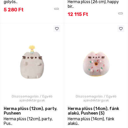
golyós..
Herma plüss (26 cm), happy
bir..
5 280 Ft
12 115 Ft
Díszcsomagolás / Egyéb
Díszcsomagolás / Egyéb
ajándéktárgyak
ajándéktárgyak
Herma plüss (12cm), party,
Herma plüss (14cm), fánk
Pusheen
alakú, Pusheen (5)
Herma plüss (12cm), party,
Herma plüss (14cm), fánk
Pus..
alakú..