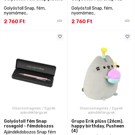
Golyóstoll Snap, fém,
Golyóstoll Snap, fém,
nyomómec..
nyomómec..
2 760 Ft
2 760 Ft
Díszcsomagolás / Egyéb
Díszcsomagolás / Egyéb
ajándéktárgyak
ajándéktárgyak
Golyóstoll fém Snap
Grupo Erik plüss (26cm),
rosegold - fémdobozos
happy birthday, Pusheen
(4)
Ajándékdobozos Snap fém