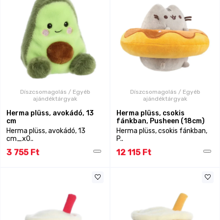
Díszcsomagolás / Egyéb
Díszcsomagolás / Egyéb
ajándéktárgyak
ajándéktárgyak
Herma plüss, avokádó, 13
Herma plüss, csokis
cm
fánkban, Pusheen (18cm)
Herma plüss, avokádó, 13
Herma plüss, csokis fánkban,
cm_x0..
P..
3 755 Ft
12 115 Ft