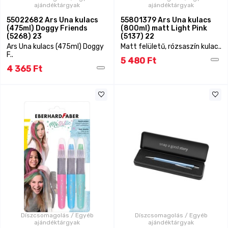
ajándéktárgyak
ajándéktárgyak
55022682 Ars Una kulacs
55801379 Ars Una kulacs
(475ml) Doggy Friends
(800ml) matt Light Pink
(5268) 23
(5137) 22
Ars Una kulacs (475ml) Doggy
Matt felületű, rózsaszín kulac..
F..
5 480 Ft
4 365 Ft
Díszcsomagolás / Egyéb
Díszcsomagolás / Egyéb
ajándéktárgyak
ajándéktárgyak