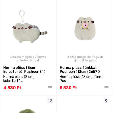
Díszcsomagolás / Egyéb
Díszcsomagolás / Egyéb
ajándéktárgyak
ajándéktárgyak
Herma plüss (8cm)
Herma plüss fánkkal,
kulcstartó, Pusheen (4)
Pusheen (13cm) 26570
Herma plüss (8 cm)
Herma plüss (13 cm), fánk,
kulcstartó,..
Pus..
4 830 Ft
5 530 Ft