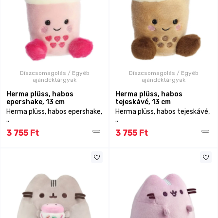
Díszcsomagolás / Egyéb
Díszcsomagolás / Egyéb
ajándéktárgyak
ajándéktárgyak
Herma plüss, habos
Herma plüss, habos
epershake, 13 cm
tejeskávé, 13 cm
Herma plüss, habos epershake,
Herma plüss, habos tejeskávé,
..
..
3 755 Ft
3 755 Ft