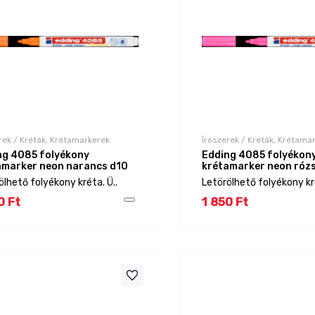
rek / Kréták, Krétamarkerek
Írószerek / Kréták, Krétama
ng 4085 folyékony
Edding 4085 folyékon
amarker neon narancs d10
krétamarker neon róz
ölhető folyékony kréta. Ü..
Letörölhető folyékony kré
0 Ft
1 850 Ft