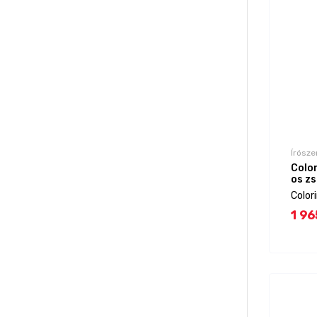
Írósze
Colo
os zs
Color
1 96