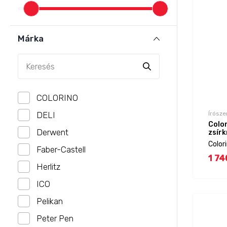
Márka
COLORINO
DELI
Írósze
Color
Derwent
zsírk
Colori
Faber-Castell
1 74
Herlitz
ICO
Pelikan
Peter Pen