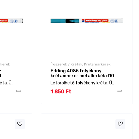
rkerek
Írószerek / Kréták, Krétamarkerek
y
Edding 4085 folyékony
0
krétamarker metallic kék d10
ta. Ü..
Letörölhető folyékony kréta. Ü..
1 850 Ft