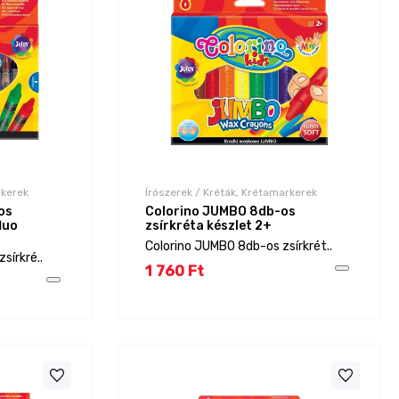
rkerek
Írószerek / Kréták, Krétamarkerek
os
Colorino JUMBO 8db-os
luo
zsírkréta készlet 2+
Colorino JUMBO 8db-os zsírkrét..
sírkré..
1 760 Ft