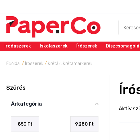
Irodaszerek
Iskolaszerek
Írószerek
Díszcsomagolá
Főoldal
/
Írószerek
/
Kréták, Krétamarkerek
Író
Szűrés
Árkategória
Aktív sz