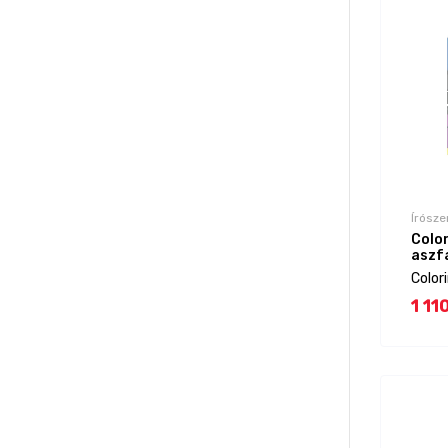
Írósze
Colo
aszf
Color
1 11