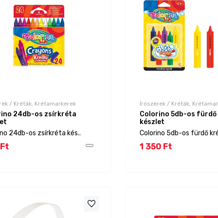
rek / Kréták, Krétamarkerek
Írószerek / Kréták, Krétama
rino 24db-os zsírkréta
Colorino 5db-os fürdő
et
készlet
ino 24db-os zsírkréta kés..
Colorino 5db-os fürdő kré
Ft
1 350 Ft