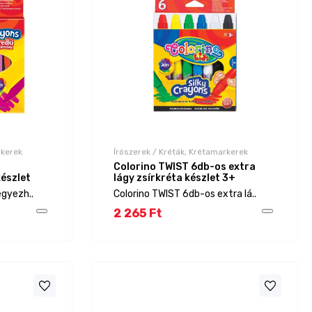
rkerek
Írószerek / Kréták, Krétamarkerek
Colorino TWIST 6db-os extra
készlet
lágy zsírkréta készlet 3+
egyezh..
Colorino TWIST 6db-os extra lá..
2 265 Ft