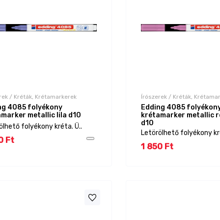
rek / Kréták, Krétamarkerek
Írószerek / Kréták, Krétama
ng 4085 folyékony
Edding 4085 folyékon
marker metallic lila d10
krétamarker metallic 
d10
ölhető folyékony kréta. Ü..
Letörölhető folyékony kré
0 Ft
1 850 Ft