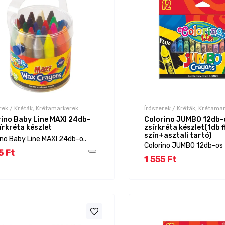
rek / Kréták, Krétamarkerek
Írószerek / Kréták, Krétama
rino Baby Line MAXI 24db-
Colorino JUMBO 12db-
írkréta készlet
zsírkréta készlet(1db f
szín+asztali tartó)
ino Baby Line MAXI 24db-o..
Colorino JUMBO 12db-os z
5 Ft
1 555 Ft