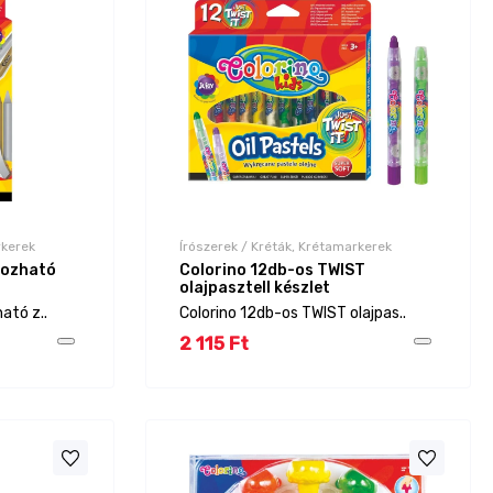
rkerek
Írószerek / Kréták, Krétamarkerek
rozható
Colorino 12db-os TWIST
olajpasztell készlet
ató z..
Colorino 12db-os TWIST olajpas..
2 115 Ft