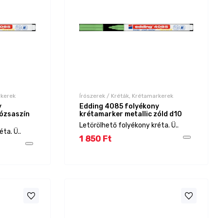
rkerek
Írószerek / Kréták, Krétamarkerek
y
Edding 4085 folyékony
rózsaszín
krétamarker metallic zóld d10
Letörölhető folyékony kréta. Ü..
ta. Ü..
1 850 Ft