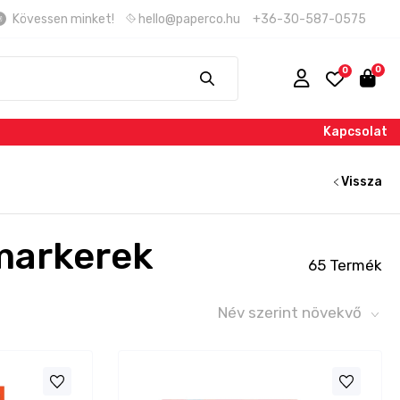
Kövessen minket!
hello@paperco.hu
+36-30-587-0575
Kapcsolat
Vissza
amarkerek
65 Termék
Név szerint növekvő