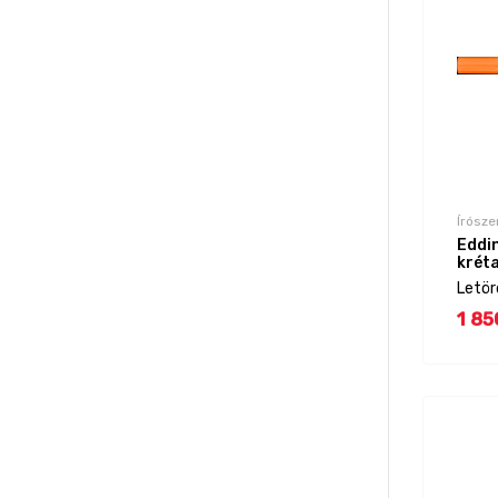
Írósze
Eddi
krét
Letör
1 85