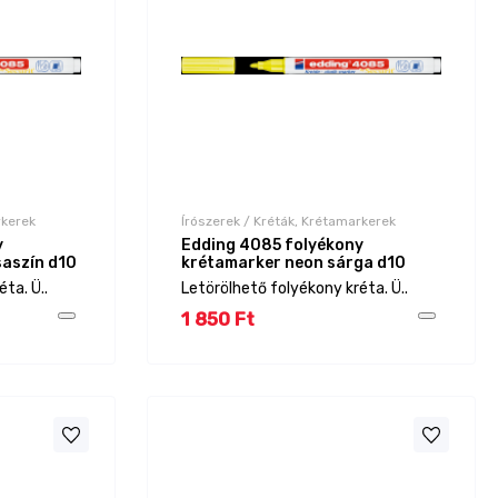
rkerek
Írószerek / Kréták, Krétamarkerek
y
Edding 4085 folyékony
saszín d10
krétamarker neon sárga d10
ta. Ü..
Letörölhető folyékony kréta. Ü..
1 850 Ft