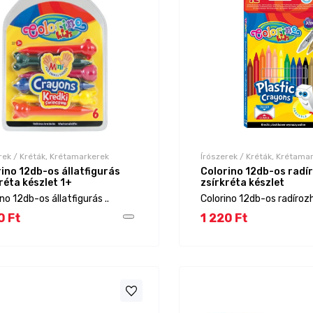
rek / Kréták, Krétamarkerek
Írószerek / Kréták, Krétama
ino 12db-os állatfigurás
Colorino 12db-os radí
réta készlet 1+
zsírkréta készlet
no 12db-os állatfigurás ..
Colorino 12db-os radírozh
0 Ft
1 220 Ft