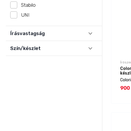
Stabilo
UNI
Írásvastagság
Szín/készlet
Írósze
Colo
készl
Color
900 