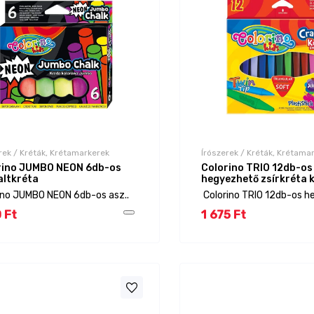
rek / Kréták, Krétamarkerek
Írószerek / Kréták, Krétama
rino JUMBO NEON 6db-os
Colorino TRIO 12db-os
altkréta
hegyezhető zsírkréta 
ino JUMBO NEON 6db-os asz..
Colorino TRIO 12db-os h
0 Ft
1 675 Ft