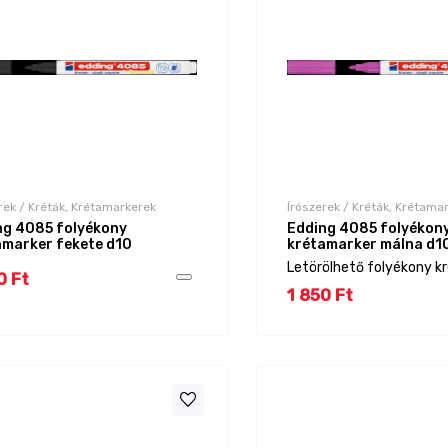
rek / Kréták, Krétamarkerek
Írószerek / Kréták, Krétama
ng 4085 folyékony
Edding 4085 folyékon
amarker fekete d10
krétamarker málna d1
Letörölhető folyékony kré
0 Ft
1 850 Ft