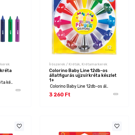
rkerek
Írószerek / Kréták, Krétamarkerek
 kréta
Colorino Baby Line 12db-os
állatfigurás ujjzsírkréta készlet
1+
ta ké..
Colorino Baby Line 12db-os ál..
3 260 Ft