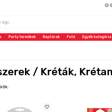
s
Party termékek
Naptárak
Fotó
Egyéb kategória
szerek / Kréták, Krét
űrők: