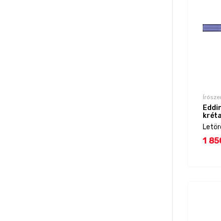
Írósze
Eddi
kréta
Letör
1 85