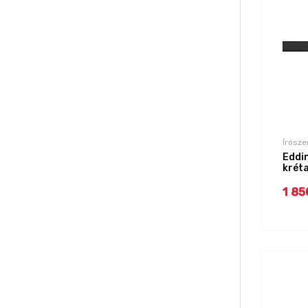
Írósze
Eddi
krét
1 85