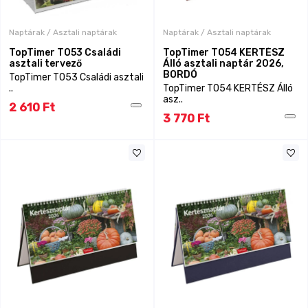
Naptárak / Asztali naptárak
Naptárak / Asztali naptárak
TopTimer T053 Családi
TopTimer T054 KERTÉSZ
asztali tervező
Álló asztali naptár 2026,
BORDÓ
TopTimer T053 Családi asztali
..
TopTimer T054 KERTÉSZ Álló
asz..
2 610 Ft
3 770 Ft