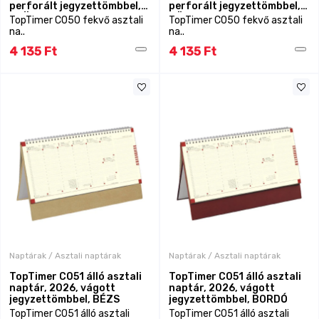
perforált jegyzettömbbel,
perforált jegyzettömbbel,
SZÜRKE
ZÖLD
TopTimer C050 fekvő asztali
TopTimer C050 fekvő asztali
na..
na..
4 135 Ft
4 135 Ft
Naptárak / Asztali naptárak
Naptárak / Asztali naptárak
TopTimer C051 álló asztali
TopTimer C051 álló asztali
naptár, 2026, vágott
naptár, 2026, vágott
jegyzettömbbel, BÉZS
jegyzettömbbel, BORDÓ
TopTimer C051 álló asztali
TopTimer C051 álló asztali