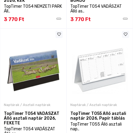
2026, KÉK
BORDÓ
TopTimer T054 NEMZETI PARK
TopTimer T054 VADÁSZAT
Áll..
Álló as..
3 770 Ft
3 770 Ft
Naptárak / Asztali naptárak
Naptárak / Asztali naptárak
TopTimer T054 VADÁSZAT
TopTimer T055 Álló asztali
Álló asztali naptár 2026,
naptár 2026, Papír táblás
FEKETE
TopTimer T055 Álló asztali
TopTimer T054 VADÁSZAT
nap..