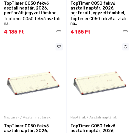
TopTimer C050 fekvő
TopTimer C050 fekvő
asztali naptár, 2026,
asztali naptár, 2026,
perforált jegyzettömbbel,
perforált jegyzettömbbel,
FEKETE
KÉK
TopTimer C050 fekvő asztali
TopTimer C050 fekvő asztali
na..
na..
4 135 Ft
4 135 Ft
Naptárak / Asztali naptárak
Naptárak / Asztali naptárak
TopTimer C050 fekvő
TopTimer C050 fekvő
asztali naptár, 2026,
asztali naptár, 2026,