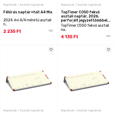
Naptárak / Asztali naptárak
Naptárak / Asztali naptárak
Félórás naptár+hát A4 Mix
TopTimer C050 fekvő
asztali naptár, 2026,
2024. évi A/4 méretű asztali
perforált jegyzettömbbel,
n..
BORDÓ
TopTimer C050 fekvő asztali
na..
2 235 Ft
4 135 Ft
Naptárak / Asztali naptárak
Naptárak / Asztali naptárak