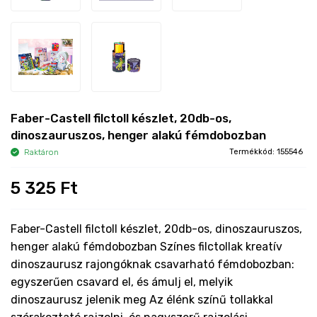
Faber-Castell filctoll készlet, 20db-os,
dinoszauruszos, henger alakú fémdobozban
Raktáron
Termékkód: 155546
5 325 Ft
Faber-Castell filctoll készlet, 20db-os, dinoszauruszos,
henger alakú fémdobozban Színes filctollak kreatív
dinoszaurusz rajongóknak csavarható fémdobozban:
egyszerűen csavard el, és ámulj el, melyik
dinoszaurusz jelenik meg Az élénk színű tollakkal