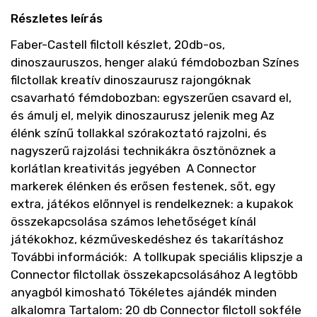
Részletes leírás
Faber-Castell filctoll készlet, 20db-os,
dinoszauruszos, henger alakú fémdobozban Színes
filctollak kreatív dinoszaurusz rajongóknak
csavarható fémdobozban: egyszerűen csavard el,
és ámulj el, melyik dinoszaurusz jelenik meg Az
élénk színű tollakkal szórakoztató rajzolni, és
nagyszerű rajzolási technikákra ösztönöznek a
korlátlan kreativitás jegyében A Connector
markerek élénken és erősen festenek, sőt, egy
extra, játékos előnnyel is rendelkeznek: a kupakok
összekapcsolása számos lehetőséget kínál
játékokhoz, kézműveskedéshez és takarításhoz
További információk: A tollkupak speciális klipszje a
Connector filctollak összekapcsolásához A legtöbb
anyagból kimosható Tökéletes ajándék minden
alkalomra Tartalom: 20 db Connector filctoll sokféle