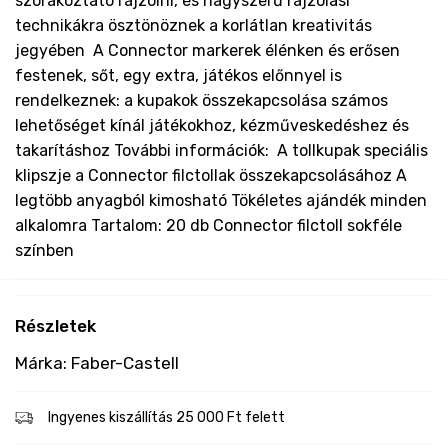
szórakoztató rajzolni, és nagyszerű rajzolási
technikákra ösztönöznek a korlátlan kreativitás
jegyében A Connector markerek élénken és erősen
festenek, sőt, egy extra, játékos előnnyel is
rendelkeznek: a kupakok összekapcsolása számos
lehetőséget kínál játékokhoz, kézműveskedéshez és
takarításhoz További információk: A tollkupak speciális
klipszje a Connector filctollak összekapcsolásához A
legtöbb anyagból kimosható Tökéletes ajándék minden
alkalomra Tartalom: 20 db Connector filctoll sokféle
színben
Részletek
Márka: Faber-Castell
Ingyenes kiszállítás 25 000 Ft felett