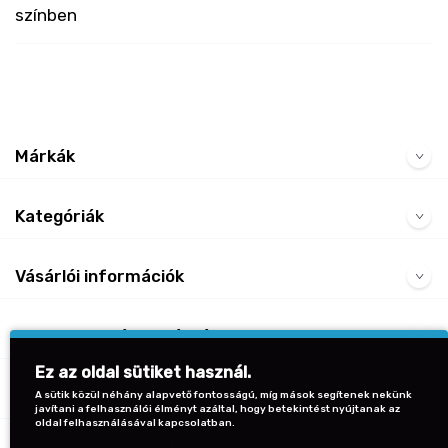
színben
Márkák
Kategóriák
Vásárlói információk
Gyakran Ismételt Kérdések
Ez az oldal sütiket használ.
Kapcsolat
A sütik közül néhány alapvető fontosságú, míg mások segítenek nekünk
javítani a felhasználói élményt azáltal, hogy betekintést nyújtanak az
oldal felhasználásával kapcsolatban.
Vissza a lap tetejére