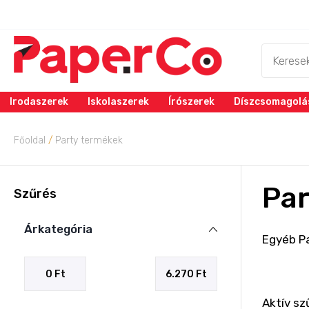
Irodaszerek
Iskolaszerek
Írószerek
Díszcsomagolá
Főoldal
/
Party termékek
Par
Szűrés
Árkategória
Egyéb P
Aktív sz