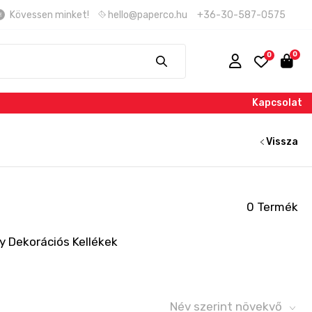
Kövessen minket!
hello@paperco.hu
+36-30-587-0575
Kapcsolat
Vissza
0 Termék
y Dekorációs Kellékek
Név szerint növekvő