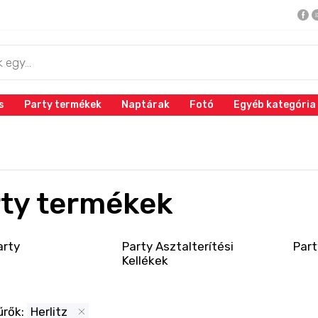
s
Party termékek
Naptárak
Fotó
Egyéb kategória
ty termékek
arty
Party Asztalterítési
Part
Kellékek
űrők:
Herlitz