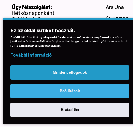
Ars Una
Ügyfélszolgálat:
Hétköznaponként
Art-Export
8-tól 16 óráig
+36 30 587 0575
Baier
Ez az oldal sütiket használ.
BENSIA
A sütik közül néhány alapvető fontosságú, míg mások segítenek nekünk
javítani a felhasználói élményt azáltal, hogy betekintést nyújtanak az oldal
felhasználásával kapcsolatban.
Bi-Office
További információ
Bruynzeel
CANSON
Mindent elfogadok
Cardex
CASIO
Beállítások
Elutasítás