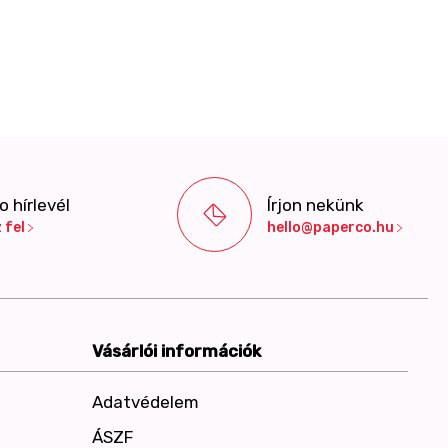
 hírlevél
Írjon nekünk
 fel
hello@paperco.hu
Vásárlói információk
Adatvédelem
ÁSZF