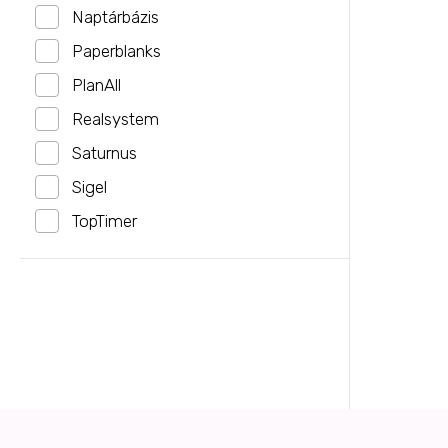
Naptárbázis
Paperblanks
PlanAll
Realsystem
Saturnus
Sigel
TopTimer