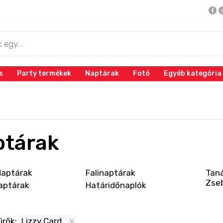
s
Party termékek
Naptárak
Fotó
Egyéb kategória
ptárak
Naptárak
Falinaptárak
Taná
Zse
aptárak
Határidőnaplók
űrők:
Lizzy Card