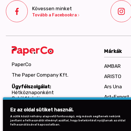
Kövessen minket
Tovább a Facebookra
Márkák
PaperCo
AMBAR
The Paper Company Kft.
ARISTO
Ars Una
Ügyfélszolgálat:
Hétköznaponként
Art-Export
8-tól 16 óráig
+36 30 587 0575
Baier
Ez az oldal sütiket használ.
BENSIA
A sütik közül néhány alapvető fontosságú, míg mások segítenek nekünk
javítani a felhasználói élményt azáltal, hogy betekintést nyújtanak az oldal
felhasználásával kapcsolatban.
Bi-Office