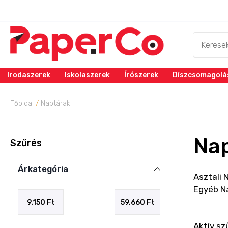
Irodaszerek
Iskolaszerek
Írószerek
Díszcsomagolá
Főoldal
/
Naptárak
Na
Szűrés
Árkategória
Asztali 
Egyéb N
Aktív sz