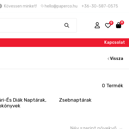
Kövessen minket!
hello@paperco.hu
+36-30-587-0575
Kapcsolat
Vissza
0 Termék
ri-És Diák Naptárak,
Zsebnaptárak
bkönyvek
Név szerint növekvő