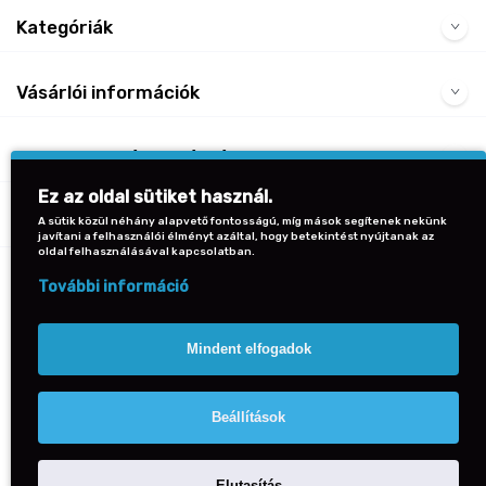
Kategóriák
Vásárlói információk
Gyakran Ismételt Kérdések
Irodaszerek Naptárak
Irodaszerek Naptárak
Ez az oldal sütiket használ.
Scooli mini iskolatáska,
Scooli mini iskolatáska,
Kapcsolat
A sütik közül néhány alapvető fontosságú, míg mások segítenek nekünk
Mancs őrjárat
Mancs őrjárat
javítani a felhasználói élményt azáltal, hogy betekintést nyújtanak az
bordó, arany csíkos karácsonyi
bordó, arany csíkos karácsonyi
oldal felhasználásával kapcsolatban.
2020 (30x21,5x8 cm)
2020 (30x21,5x8 cm)
Vissza a lap tetejére
További információ
12.990 Ft
12.990 Ft
Mindent elfogadok
Beállítások
© 2026 PaperCo Budapest Minden jog fenntartva.
Elutasítás