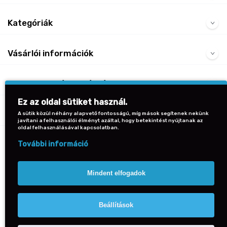
Kategóriák
Vásárlói információk
Gyakran Ismételt Kérdések
Ez az oldal sütiket használ.
Kapcsolat
A sütik közül néhány alapvető fontosságú, míg mások segítenek nekünk
javítani a felhasználói élményt azáltal, hogy betekintést nyújtanak az
oldal felhasználásával kapcsolatban.
Vissza a lap tetejére
További információ
Mindent elfogadok
Beállítások
© 2026 PaperCo Budapest Minden jog fenntartva.