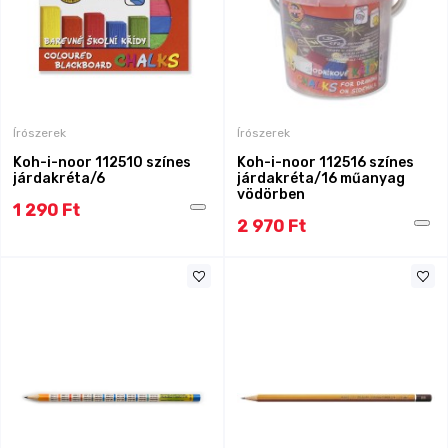
Írószerek
Írószerek
Koh-i-noor 112510 színes
Koh-i-noor 112516 színes
járdakréta/6
járdakréta/16 műanyag
vödörben
1 290 Ft
2 970 Ft