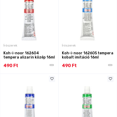
Írószerek
Írószerek
Koh-i-noor 162604
Koh-i-noor 162605 tempera
tempera alizarin közép 16ml
kobalt imitáció 16ml
490 Ft
490 Ft