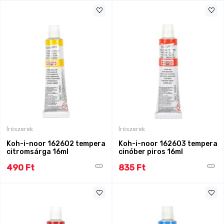
Írószerek
Írószerek
Koh-i-noor 162602 tempera
Koh-i-noor 162603 tempera
citromsárga 16ml
cinóber piros 16ml
490 Ft
835 Ft