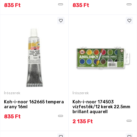
835 Ft
835 Ft
Írószerek
Írószerek
Koh-i-noor 162665 tempera
Koh-i-noor 174503
arany 16ml
vízfesték/12 kerek 22.5mm
brillant aquarell
835 Ft
2 135 Ft