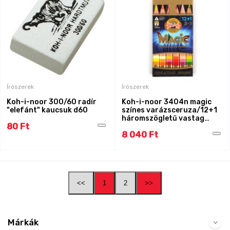
Írószerek
Írószerek
Koh-i-noor 300/60 radír
Koh-i-noor 3404n magic
"elefánt" kaucsuk d60
színes varázsceruza/12+1
háromszögletű vastag
80 Ft
natúr lakkozott test
8 040 Ft
ajándék radírral és
hegyezővel (10.4mm)
<<
1
2
>>
Márkák