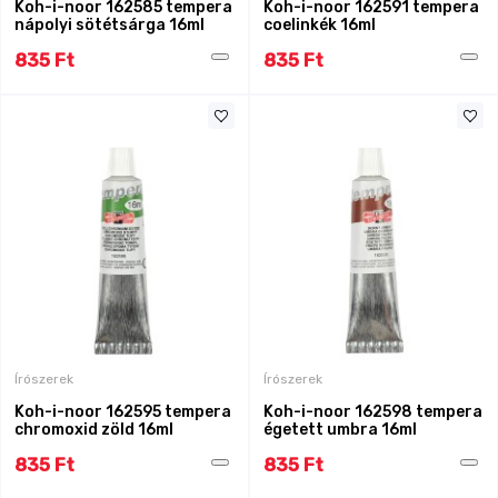
Koh-i-noor 162585 tempera
Koh-i-noor 162591 tempera
nápolyi sötétsárga 16ml
coelinkék 16ml
835 Ft
835 Ft
Írószerek
Írószerek
Koh-i-noor 162595 tempera
Koh-i-noor 162598 tempera
chromoxid zöld 16ml
égetett umbra 16ml
835 Ft
835 Ft