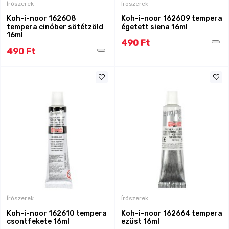
Írószerek
Írószerek
Koh-i-noor 162608
Koh-i-noor 162609 tempera
tempera cinóber sötétzöld
égetett siena 16ml
16ml
490 Ft
490 Ft
Írószerek
Írószerek
Koh-i-noor 162610 tempera
Koh-i-noor 162664 tempera
csontfekete 16ml
ezüst 16ml