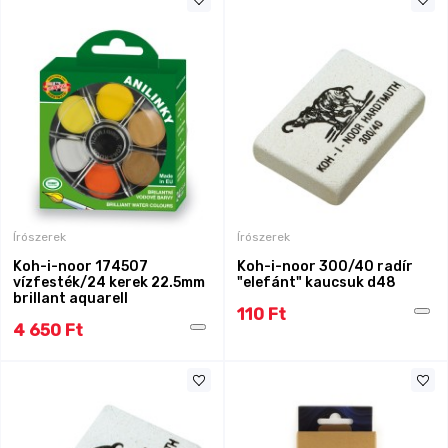
Írószerek
Írószerek
Koh-i-noor 174507
Koh-i-noor 300/40 radír
vízfesték/24 kerek 22.5mm
"elefánt" kaucsuk d48
brillant aquarell
110 Ft
4 650 Ft