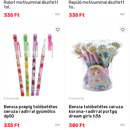
Robot motívummal díszített
Repülő motívummal díszített
tol..
to..
335 Ft
335 Ft
Írószerek
Írószerek
Bensia pceplg tolóbetétes
Bensia tolóbetétes ceruza
ceruza radírral gyümölcs
korona-radírral pcrtgq
dp50
dream girls h36
335 Ft
380 Ft