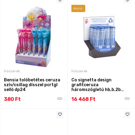
Akció
Írószerek
Írószerek
Bensia tolóbetétes ceruza
Co signetta design
szív/csillag dísszel pcrtgl
grafitceruza
sellő dp24
háromszögletű hb,b,2b
edp184
380 Ft
16 468 Ft