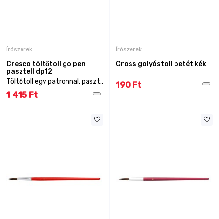
Írószerek
Írószerek
Cresco töltőtoll go pen
Cross golyóstoll betét kék
pasztell dp12
Töltőtoll egy patronnal, paszt..
190 Ft
1 415 Ft