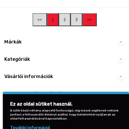
<<
1
2
3
>>
Márkák
Kategóriák
Vásárlói információk
Gyakran Ismételt Kérdések
Ez az oldal sütiket használ.
Kapcsolat
A sütik közül néhány alapvető fontosságú, míg mások segítenek nekünk
javítani a felhasználói élményt azáltal, hogy betekintést nyújtanak az
oldal felhasználásával kapcsolatban.
Vissza a lap tetejére
További információ