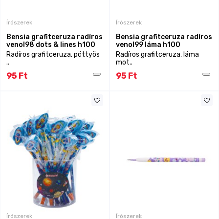
Írószerek
Írószerek
Bensia grafitceruza radíros
Bensia grafitceruza radíros
venol98 dots & lines h100
venol99 láma h100
Radíros grafitceruza, pöttyös
Radíros grafitceruza, láma
..
mot..
95 Ft
95 Ft
Írószerek
Írószerek