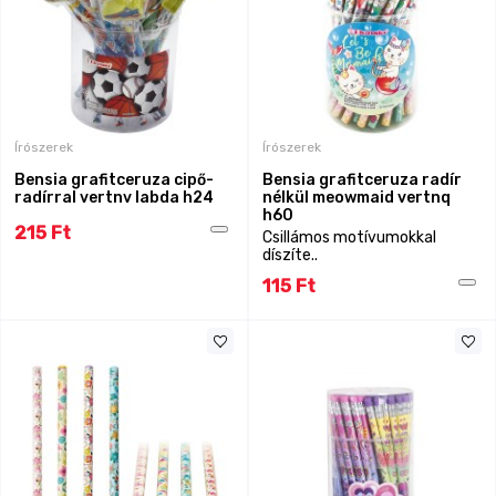
Írószerek
Írószerek
Bensia grafitceruza cipő-
Bensia grafitceruza radír
radírral vertnv labda h24
nélkül meowmaid vertnq
h60
215 Ft
Csillámos motívumokkal
díszíte..
115 Ft