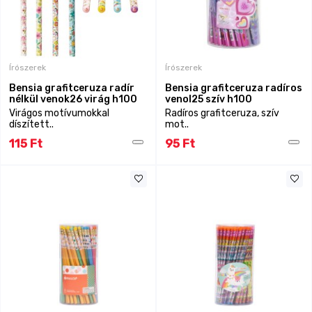
Írószerek
Írószerek
Bensia grafitceruza radír
Bensia grafitceruza radíros
nélkül venok26 virág h100
venol25 szív h100
Virágos motívumokkal
Radíros grafitceruza, szív
díszített..
mot..
115 Ft
95 Ft