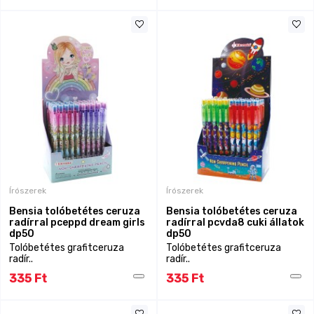
Írószerek
Írószerek
Bensia tolóbetétes ceruza
Bensia tolóbetétes ceruza
radírral pceppd dream girls
radírral pcvda8 cuki állatok
dp50
dp50
Tolóbetétes grafitceruza
Tolóbetétes grafitceruza
radír..
radír..
335 Ft
335 Ft