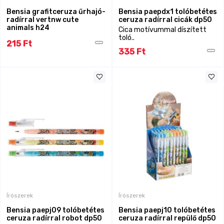
Bensia grafitceruza űrhajó-
Bensia paepdx1 tolóbetétes
radírral vertnw cute
ceruza radírral cicák dp50
animals h24
Cica motívummal díszített
toló..
215 Ft
335 Ft
Írószerek
Írószerek
Bensia paepj09 tolóbetétes
Bensia paepj10 tolóbetétes
ceruza radírral robot dp50
ceruza radírral repülő dp50