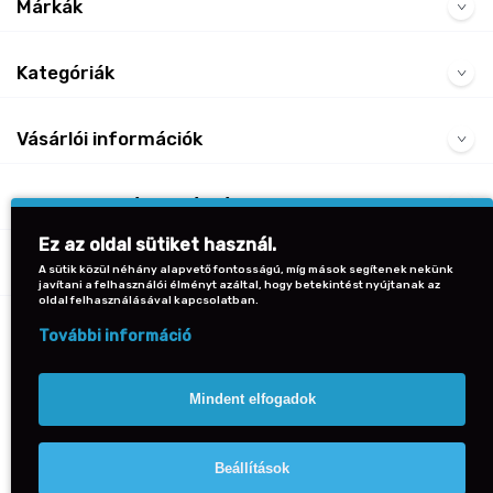
Márkák
Kategóriák
Vásárlói információk
Irodaszerek Naptárak
Irodaszerek Naptárak
Gyakran Ismételt Kérdések
Scooli mini iskolatáska,
Scooli mini iskolatáska,
Mancs őrjárat
Mancs őrjárat
Ez az oldal sütiket használ.
bordó, arany csíkos karácsonyi
bordó, arany csíkos karácsonyi
Kapcsolat
A sütik közül néhány alapvető fontosságú, míg mások segítenek nekünk
2020 (30x21,5x8 cm)
2020 (30x21,5x8 cm)
javítani a felhasználói élményt azáltal, hogy betekintést nyújtanak az
oldal felhasználásával kapcsolatban.
Vissza a lap tetejére
12.990 Ft
12.990 Ft
További információ
Mindent elfogadok
Beállítások
© 2026 PaperCo Budapest Minden jog fenntartva.